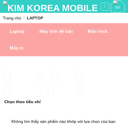
Skip
to
content
Trang chủ
/
LAPTOP
Laptop
Máy tính để bàn
Màn hình
Máy in
Chọn theo tiêu chí
Không tìm thấy sản phẩm nào khớp với lựa chọn của bạn.