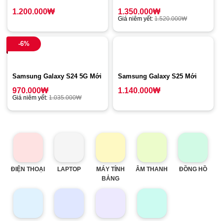
1.200.000
₩
1.350.000
₩
Giá niêm yết:
1.520.000
₩
-6%
Samsung Galaxy S24 5G Mới
Samsung Galaxy S25 Mới
970.000
₩
1.140.000
₩
Giá niêm yết:
1.035.000
₩
ĐIỆN THOẠI
LAPTOP
MÁY TÍNH
ÂM THANH
ĐỒNG HỒ
BẢNG