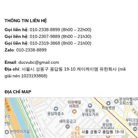
THÔNG TIN LIÊN HỆ
Gọi liên hệ
: 010-2338-8899 (8h00 – 22h00)
Gọi liên hệ
: 010-2307-9889 (8h00 – 21h30)
Gọi liên hệ
: 010-2319-3868 (8h00 – 21h00)
Zalo
: 010-2338-8899
Email
: ducvubc@gmail.com
Địa chỉ
: 서울시 성동구 용답동 19-10 케이케이엠 유한회사 (mã
giải nén 1023193868)
ĐỊA CHỈ MAP