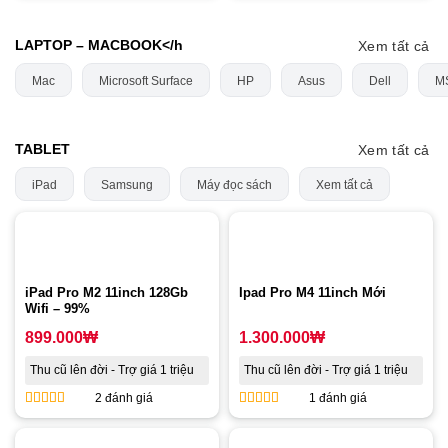
LAPTOP – MACBOOK</h
Xem tất cả
Mac
Microsoft Surface
HP
Asus
Dell
M
TABLET
Xem tất cả
iPad
Samsung
Máy đọc sách
Xem tất cả
iPad Pro M2 11inch 128Gb
Ipad Pro M4 11inch Mới
Wifi – 99%
899.000
₩
1.300.000
₩
Thu cũ lên đời - Trợ giá 1 triệu
Thu cũ lên đời - Trợ giá 1 triệu
2 đánh giá
1 đánh giá
5
out of 5
5
out of 5