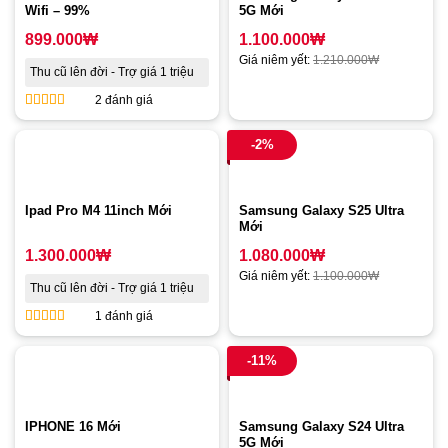
Wifi – 99%
5G Mới
899.000
₩
1.100.000
₩
Giá niêm yết:
1.210.000
₩
Thu cũ lên đời - Trợ giá 1 triệu
2 đánh giá
5
out of 5
-2%
Ipad Pro M4 11inch Mới
Samsung Galaxy S25 Ultra
Mới
1.300.000
₩
1.080.000
₩
Giá niêm yết:
1.100.000
₩
Thu cũ lên đời - Trợ giá 1 triệu
1 đánh giá
5
out of 5
-11%
IPHONE 16 Mới
Samsung Galaxy S24 Ultra
5G Mới