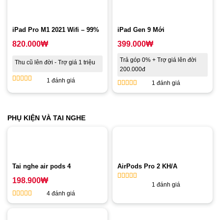
iPad Pro M1 2021 Wifi – 99%
iPad Gen 9 Mới
820.000
₩
399.000
₩
Trả góp 0% + Trợ giá lên đời
Thu cũ lên đời - Trợ giá 1 triệu
200.000đ
1 đánh giá
1 đánh giá
5
out of 5
4
out of 5
PHỤ KIỆN VÀ TAI NGHE
Tai nghe air pods 4
AirPods Pro 2 KH/A
198.900
₩
1 đánh giá
5
out of 5
4 đánh giá
5
out of 5