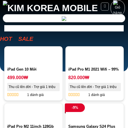
Skip
to
content
HOT
SALE
iPad Gen 10 Mới
iPad Pro M1 2021 Wifi – 99%
499.000
₩
820.000
₩
Thu cũ lên đời - Trợ giá 1 triệu
Thu cũ lên đời - Trợ giá 1 triệu
1 đánh giá
1 đánh giá
5
out of 5
5
out of 5
-9%
iPad Pro M2 11inch 128Gb
Samsung Galaxy S24 Plus