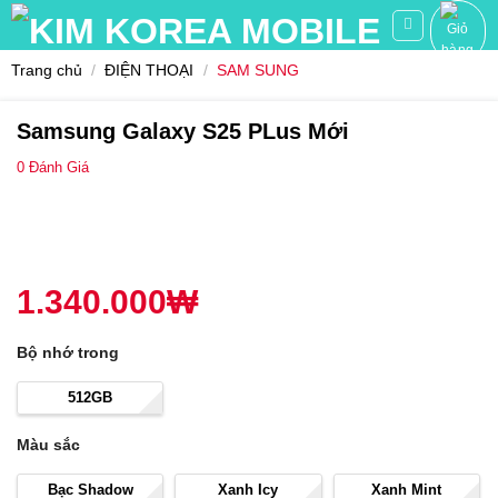
Skip
to
content
Trang chủ
/
ĐIỆN THOẠI
/
SAM SUNG
Samsung Galaxy S25 PLus Mới
0
Đánh Giá
1.340.000
₩
Bộ nhớ trong
512GB
Màu sắc
Bạc Shadow
Xanh Icy
Xanh Mint