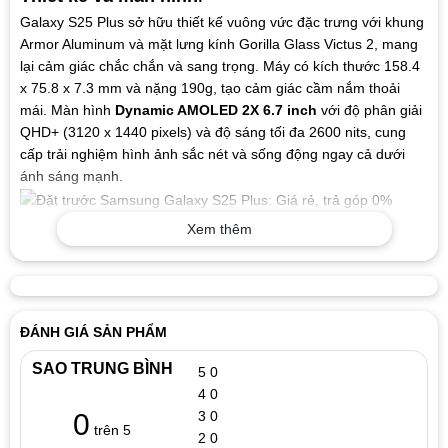
Galaxy S25 Plus sở hữu thiết kế vuông vức đặc trưng với khung
Armor Aluminum và mặt lưng kính Gorilla Glass Victus 2, mang
lại cảm giác chắc chắn và sang trọng. Máy có kích thước 158.4
x 75.8 x 7.3 mm và nặng 190g, tạo cảm giác cầm nắm thoải
mái. Màn hình
Dynamic AMOLED 2X 6.7 inch
với độ phân giải
QHD+ (3120 x 1440 pixels) và độ sáng tối đa 2600 nits, cung
cấp trải nghiệm hình ảnh sắc nét và sống động ngay cả dưới
ánh sáng mạnh.
Hiệu năng
:
Xem thêm
Thiết bị được trang bị vi xử lý Snapdragon 8 Elite tiến trình 3nm,
kết hợp với 12GB RAM và các tùy chọn lưu trữ 256GB hoặc
512GB, đảm bảo hiệu suất mạnh mẽ và khả năng xử lý mượt
mà các tác vụ nặng. Máy chạy trên hệ điều hành Android 15 với
ĐÁNH GIÁ SẢN PHẨM
giao diện One UI 7, mang lại trải nghiệm người dùng thân thiện
và hiện đại.
SAO TRUNG BÌNH
5
0
4
0
3
0
0
trên 5
2
0