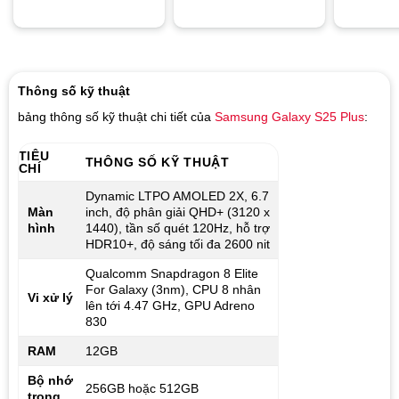
Thông số kỹ thuật
bảng thông số kỹ thuật chi tiết của
Samsung Galaxy S25 Plus
:
TIÊU
THÔNG SỐ KỸ THUẬT
CHÍ
Dynamic LTPO AMOLED 2X, 6.7
Màn
inch, độ phân giải QHD+ (3120 x
hình
1440), tần số quét 120Hz, hỗ trợ
HDR10+, độ sáng tối đa 2600 nit
Qualcomm Snapdragon 8 Elite
For Galaxy (3nm), CPU 8 nhân
Vi xử lý
lên tới 4.47 GHz, GPU Adreno
830
RAM
12GB
Bộ nhớ
256GB hoặc 512GB
trong